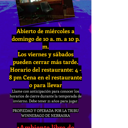
Abierto de miércoles a
domingo de 10 a. m. a 10 p.
m.
Los viernes y sábados
pueden cerrar más tarde.
Horario del restaurante: 4 -
8 pm Cena en el restaurante
o para llevar
Llame con anticipación para conocer los
horarios de cierre durante la temporada de
invierno. Debe tener 21 años para jugar.
PROPIEDAD Y OPERADA POR LA TRIBU
WINNEBAGO DE NEBRASKA
•Ambiente libre de