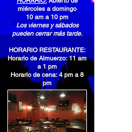
HORARIO:
Abierto de
miércoles a domingo
10 am a 10 pm
Los viernes y sábados
pueden cerrar más tarde.
HORARIO RESTAURANTE:
Horario de Almuerzo: 11 am
a 1 pm
Horario de cena: 4 pm a 8
pm