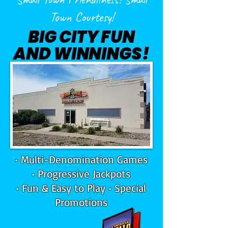
Town Courtesy!
BIG CITY FUN
BIG CITY FUN
AND WINNINGS!
AND WINNINGS!
• Multi-Denomination Games
• Progressive Jackpots
• Fun & Easy to Play • Special
Promotions